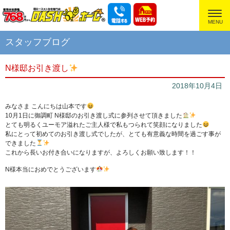
超ローコスト住宅専門店
スタッフブログ
N様邸お引き渡し
2018年10月4日
みなさま こんにちは山本です
10月1日に御調町 N様邸のお引き渡し式に参列させて頂きました
とても明るくユーモア溢れたご主人様で私もつられて笑顔になりました
私にとって初めてのお引き渡し式でしたが、とても有意義な時間を過ごす事が
できました
これから長いお付き合いになりますが、よろしくお願い致します！！
N様本当におめでとうございます