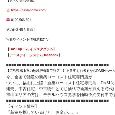
【お問い合わせ先】
https://dash-home.com/
0120-566-391
その他SNSも是非！
写真やイベント情報満載(^^♪
【
DASHホーム インスタグラム
】
【
アースデイ・システム
facebook
】
■■■■■■■■■■■■■■■■■■■■■■■■■■■■■■■■■■■■■■■■
【広島県福山市の地域密着型工務店！注文住宅をお考えならDASHホー
今、全国で話題の新築ローコスト住宅専門店が
ついに、福山に上陸！新築ローコスト住宅専門店 DASH
建売、中古住宅、中古物件と同じ価格で新築が買える時代
福山エリアの方は、モデルハウス見学を随時予約受付中で
■■■■■■■■■■■■■■■■■■■■■■■■■■■■■■■■■■■■■■■■
【イベント情報】
『新築を探しているけど、お金が…。』