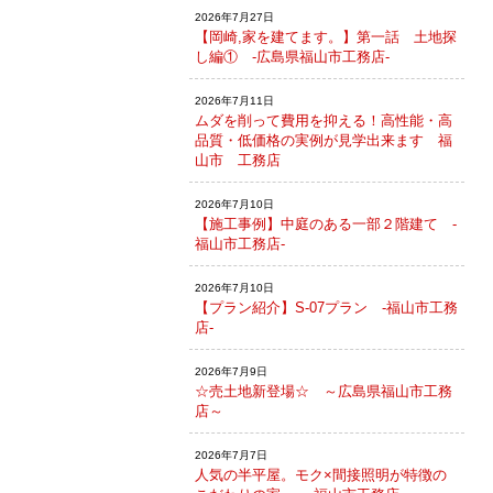
2026年7月27日
【岡崎,家を建てます。】第一話 土地探
し編① -広島県福山市工務店-
2026年7月11日
ムダを削って費用を抑える！高性能・高
品質・低価格の実例が見学出来ます 福
山市 工務店
2026年7月10日
【施工事例】中庭のある一部２階建て -
福山市工務店-
2026年7月10日
【プラン紹介】S-07プラン -福山市工務
店-
2026年7月9日
☆売土地新登場☆ ～広島県福山市工務
店～
2026年7月7日
人気の半平屋。モク×間接照明が特徴の