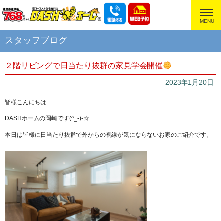
超ローコスト住宅専門店
スタッフブログ
２階リビングで日当たり抜群の家見学会開催
2023年1月20日
皆様こんにちは
DASHホームの岡崎です(^_-)-☆
本日は皆様に日当たり抜群で外からの視線が気にならないお家のご紹介です。