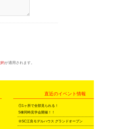
規約
が適用されます。
直近のイベント情報
①1ヶ所で全部見られる！
5棟同時見学会開催！！
②SC江良モデルハウス グランドオープン