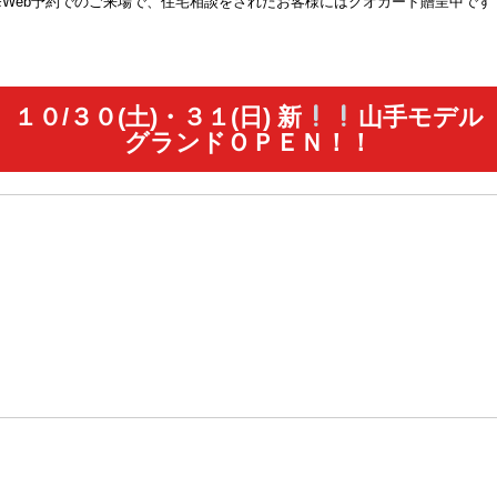
※Web予約でのご来場で、住宅相談をされたお客様にはクオカード贈呈中です
１０/３０(土)・３１(日) 新
山手モデル
グランドＯＰＥＮ！！