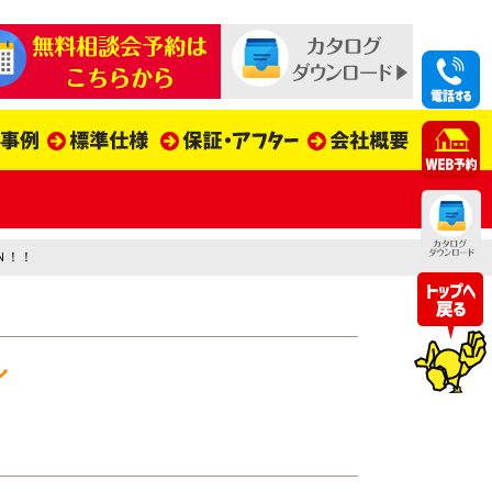
Ｎ！！
ル