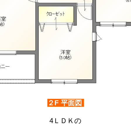
２F 平面図
4ＬＤＫの