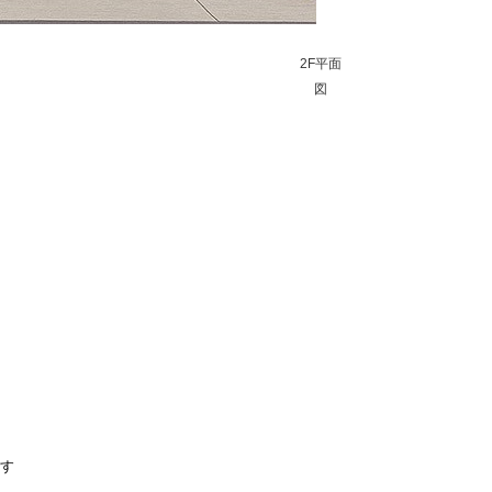
2F平面
図
です