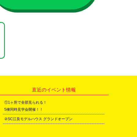
直近のイベント情報
①1ヶ所で全部見られる！
5棟同時見学会開催！！
②SC江良モデルハウス グランドオープン