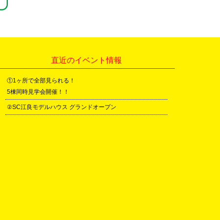
直近のイベント情報
①1ヶ所で全部見られる！
5棟同時見学会開催！！
②SC江良モデルハウス グランドオープン