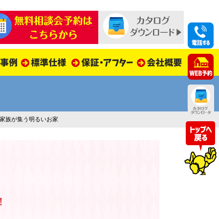
で家族が集う明るいお家
！