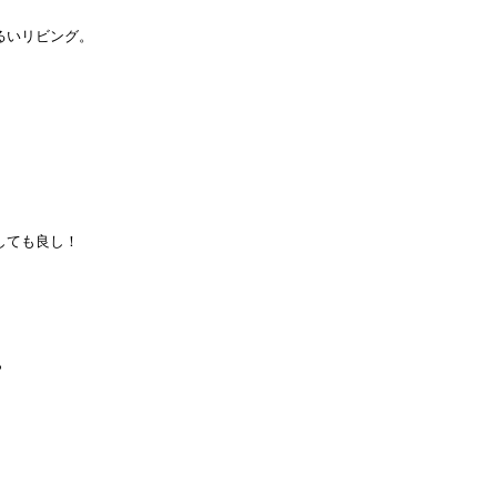
るいリビング。
しても良し！
ら