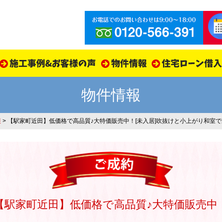
物件情報
報
>
【駅家町近田】低価格で高品質♪大特価販売中！
[未入居]吹抜けと小上がり和室
【駅家町近田】低価格で高品質♪大特価販売中