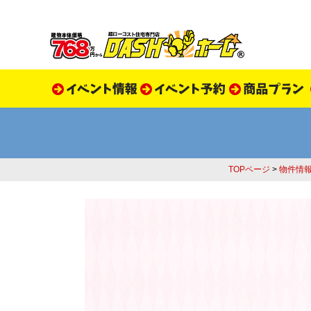
TOPページ
>
物件情